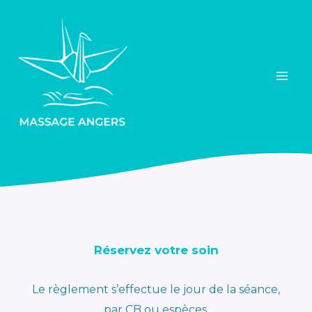
Aller
au
contenu
Massage bien-être et acupression traditionnelle
Réservez votre soin
Le règlement s’effectue le jour de la séance,
par CB ou espèces.