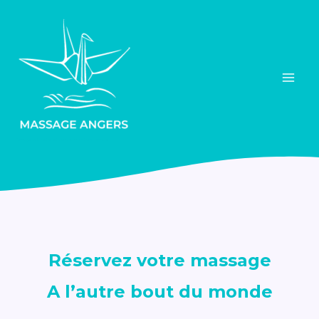
Aller
au
contenu
Massage bien-être et acupression traditionnelle
Réservez votre massage
A l’autre bout du monde