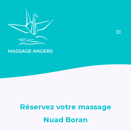
Aller
au
contenu
Massage bien-être et acupression traditionnelle
Réservez votre massage
Nuad Boran